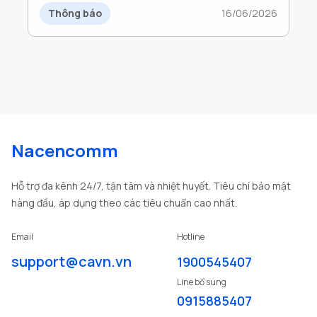
DOANH NGHIỆP TRONG GIAI ĐOẠN
Thông báo
16/06/2026
CHUYỂN ĐỔI SỐ
Nacencomm
Hỗ trợ đa kênh 24/7, tận tâm và nhiệt huyết. Tiêu chí bảo mật
hàng đầu, áp dụng theo các tiêu chuẩn cao nhất.
Email
Hotline
support@cavn.vn
1900545407
Line bổ sung
0915885407