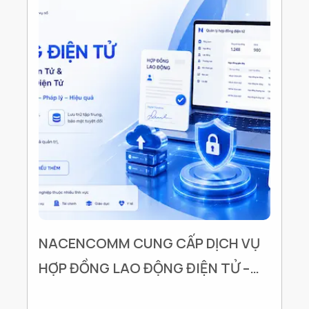
NACENCOMM CUNG CẤP DỊCH VỤ
HỢP ĐỒNG LAO ĐỘNG ĐIỆN TỬ –
GIẢI PHÁP ĐỒNG HÀNH CÙNG