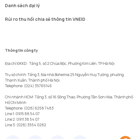
Danh sách đại lý
Rủi ro thu hồi chia sẻ thông tin VNEID
Thông tin công ty
Địa chỉ ĐKKD:  Tầng 5, số 2 Chùa Bộc, Phường Kim Liên, TP Hà Nội

Trụ sở chính: Tầng 3, tòa nhà Bohemia 25 Nguyễn Huy Tưởng, phường 
Thanh Xuân, Thành phố Hà Nội 

Telephone: (024) 35765146

Chi nhánh HCM: Tầng 3, số 16 Sông Thao, Phường Tân Sơn Hòa, Thành phố 
Hồ Chí Minh

Telephone: (028) 6258 7483

Line 1: 0915 88 54 07

Line 2: 0911 38 54 07
