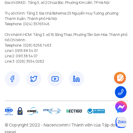
Địa chỉ ĐKKD:  Tầng 5, số 2 Chùa Bộc, Phường Kim Liên, TP Hà Nội

Trụ sở chính: Tầng 3, tòa nhà Bohemia 25 Nguyễn Huy Tưởng, phường 
Thanh Xuân, Thành phố Hà Nội 

Telephone: (024) 35765146

Chi nhánh HCM: Tầng 3, số 16 Sông Thao, Phường Tân Sơn Hòa, Thành phố 
Hồ Chí Minh

Telephone: (028) 6258 7483

Line 1: 0915 88 54 07

Line 2: 0911 38 54 07

© Copyright 2022 - Nacencomm | Thành viên của Tập đoàn
Hanel