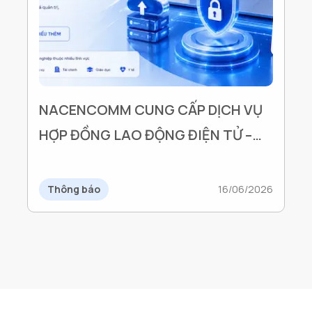
NACENCOMM CUNG CẤP DỊCH VỤ
HỢP ĐỒNG LAO ĐỘNG ĐIỆN TỬ –
GIẢI PHÁP ĐỒNG HÀNH CÙNG
DOANH NGHIỆP TRONG GIAI ĐOẠN
Thông báo
16/06/2026
CHUYỂN ĐỔI SỐ