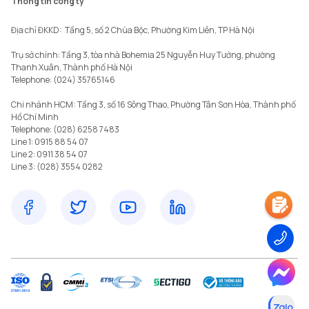
Thông tin công ty
Địa chỉ ĐKKD:  Tầng 5, số 2 Chùa Bộc, Phường Kim Liên, TP Hà Nội

Trụ sở chính: Tầng 3, tòa nhà Bohemia 25 Nguyễn Huy Tưởng, phường 
Thanh Xuân, Thành phố Hà Nội 

Telephone: (024) 35765146

Chi nhánh HCM: Tầng 3, số 16 Sông Thao, Phường Tân Sơn Hòa, Thành phố 
Hồ Chí Minh

Telephone: (028) 6258 7483

Line 1: 0915 88 54 07

Line 2: 0911 38 54 07
