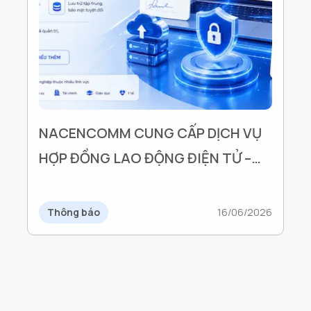
NACENCOMM CUNG CẤP DỊCH VỤ
HỢP ĐỒNG LAO ĐỘNG ĐIỆN TỬ –
GIẢI PHÁP ĐỒNG HÀNH CÙNG
DOANH NGHIỆP TRONG GIAI ĐOẠN
Thông báo
16/06/2026
CHUYỂN ĐỔI SỐ