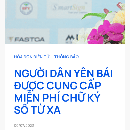
HÓA ĐƠN ĐIỆN TỬ
THÔNG BÁO
NGƯỜI DÂN YÊN BÁI
ĐƯỢC CUNG CẤP
MIỄN PHÍ CHỮ KÝ
SỐ TỪ XA
06/07/2023