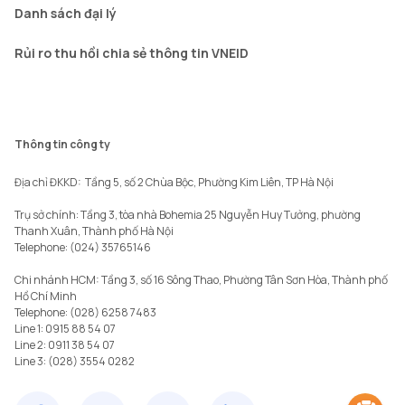
Danh sách đại lý
Rủi ro thu hồi chia sẻ thông tin VNEID
Thông tin công ty
Địa chỉ ĐKKD:  Tầng 5, số 2 Chùa Bộc, Phường Kim Liên, TP Hà Nội

Trụ sở chính: Tầng 3, tòa nhà Bohemia 25 Nguyễn Huy Tưởng, phường 
Thanh Xuân, Thành phố Hà Nội 

Telephone: (024) 35765146

Chi nhánh HCM: Tầng 3, số 16 Sông Thao, Phường Tân Sơn Hòa, Thành phố 
Hồ Chí Minh

Telephone: (028) 6258 7483

Line 1: 0915 88 54 07

Line 2: 0911 38 54 07
