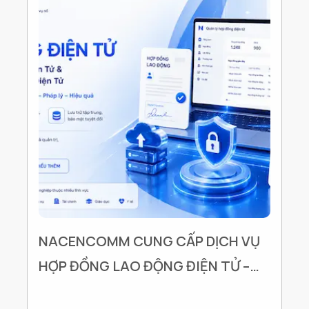
NACENCOMM CUNG CẤP DỊCH VỤ
HỢP ĐỒNG LAO ĐỘNG ĐIỆN TỬ –
GIẢI PHÁP ĐỒNG HÀNH CÙNG