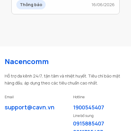
DOANH NGHIỆP TRONG GIAI ĐOẠN
Thông báo
16/06/2026
CHUYỂN ĐỔI SỐ
Nacencomm
Hỗ trợ đa kênh 24/7, tận tâm và nhiệt huyết. Tiêu chí bảo mật
hàng đầu, áp dụng theo các tiêu chuẩn cao nhất.
Email
Hotline
support@cavn.vn
1900545407
Line bổ sung
0915885407