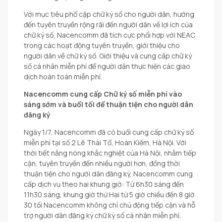
Với mục tiêu phổ cập chữ ký số cho người dân, hướng
đến tuyên truyền rộng rãi đến người dân về lợi ích của
chữ ký số, Nacencomm đã tích cực phối hợp với NEAC
trong các hoạt động tuyên truyền, giới thiệu cho
người dân về chữ ký số. Giới thiệu và cung cấp chữ ký
số cá nhân miễn phí để người dân thực hiện các giao
dịch hoàn toàn miễn phí.
Nacencomm cung cấp Chữ ký số miễn phí vào
sáng sớm và buổi tối để thuận tiện cho người dân
đăng ký
Ngày 1/7, Nacencomm đã có buổi cung cấp chữ ký số
miễn phí tại số 2 Lê Thái Tổ, Hoàn Kiếm, Hà Nội. Với
thời tiết nắng nóng khắc nghiệt của Hà Nội, nhằm tiếp
cận, tuyên truyền đến nhiều người hơn, đồng thời
thuận tiện cho người dân đăng ký, Nacencomm cung
cấp dịch vụ theo hai khung giờ: Từ 6h30 sáng đến
11h30 sáng, khung giờ thứ Hai từ 5 giờ chiều đến 8 giờ
30 tối Nacencomm không chỉ chủ động tiếp cận và hỗ
trợ người dân đăng ký chữ ký số cá nhân miễn phí,