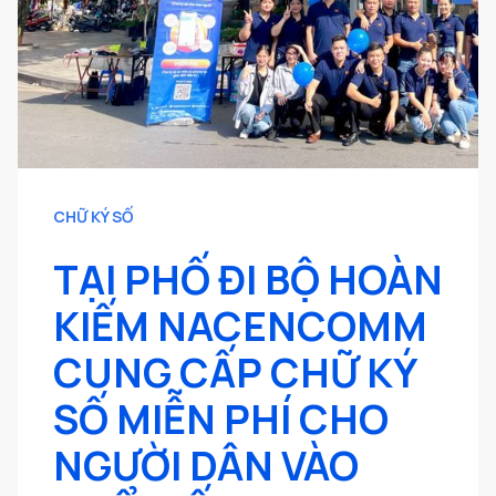
CHỮ KÝ SỐ
TẠI PHỐ ĐI BỘ HOÀN
KIẾM NACENCOMM
CUNG CẤP CHỮ KÝ
SỐ MIỄN PHÍ CHO
NGƯỜI DÂN VÀO