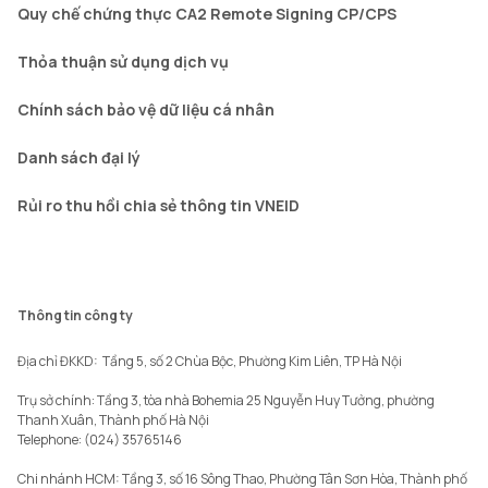
Quy chế chứng thực CA2 Remote Signing CP/CPS
Thỏa thuận sử dụng dịch vụ
Chính sách bảo vệ dữ liệu cá nhân
Danh sách đại lý
Rủi ro thu hồi chia sẻ thông tin VNEID
Thông tin công ty
Địa chỉ ĐKKD:  Tầng 5, số 2 Chùa Bộc, Phường Kim Liên, TP Hà Nội

Trụ sở chính: Tầng 3, tòa nhà Bohemia 25 Nguyễn Huy Tưởng, phường 
Thanh Xuân, Thành phố Hà Nội 

Telephone: (024) 35765146

Chi nhánh HCM: Tầng 3, số 16 Sông Thao, Phường Tân Sơn Hòa, Thành phố 