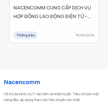
NACENCOMM CUNG CẤP DỊCH VỤ
HỢP ĐỒNG LAO ĐỘNG ĐIỆN TỬ –
GIẢI PHÁP ĐỒNG HÀNH CÙNG
DOANH NGHIỆP TRONG GIAI ĐOẠN
Thông báo
16/06/2026
CHUYỂN ĐỔI SỐ
Nacencomm
Hỗ trợ đa kênh 24/7, tận tâm và nhiệt huyết. Tiêu chí bảo mật
hàng đầu, áp dụng theo các tiêu chuẩn cao nhất.